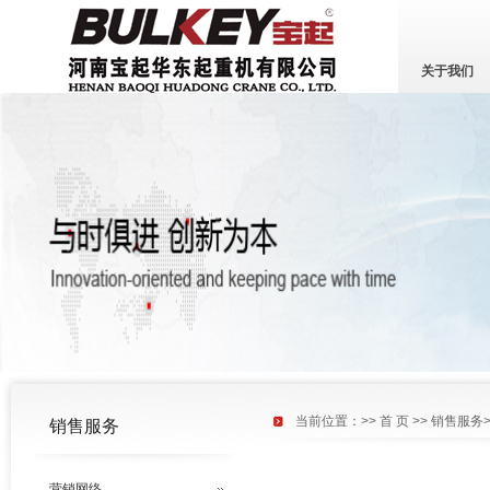
关于我们
当前位置：>>
首 页
>>
销售服务
销售服务
技
营销网络