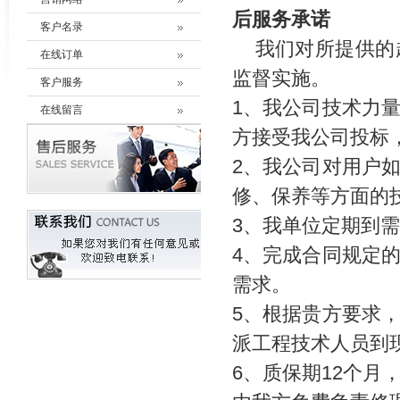
后服务承诺
客户名录
我们对所提供的起
在线订单
监督实施。
客户服务
1、我公司技术力
在线留言
方接受我公司投标
2、我公司对用户
修、保养等方面的
3、我单位定期到
4、完成合同规定
需求。
5、根据贵方要求
派工程技术人员到
6、质保期12个