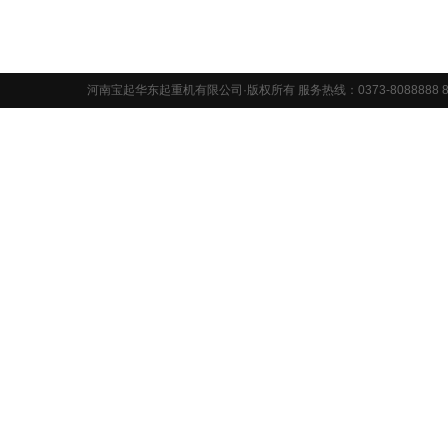
河南宝起华东起重机有限公司·版权所有 服务热线：0373-8088888 8