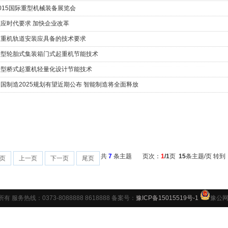
015国际重型机械装备展览会
顺应时代要求 加快企业改革
起重机轨道安装应具备的技术要求
新型轮胎式集装箱门式起重机节能技术
新型桥式起重机轻量化设计节能技术
国制造2025规划有望近期公布 智能制造将全面释放
共
7
条主题
页次：
1
/1
页
15
条主题/页 转到
页
上一页
下一页
尾页
务热线：0373-8088888 8618888 备案号：
豫ICP备15015519号-1
豫公网安