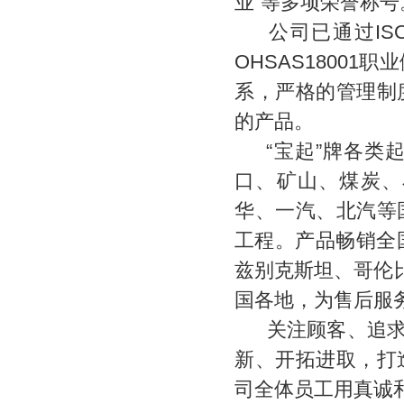
业”等多项荣誉称号
公司已通过ISO9
OHSAS1800
系，严格的管理制
的产品。
“宝起”牌各类起
口、矿山、煤炭、
华、一汽、北汽等
工程。产品畅销全
兹别克斯坦、哥伦
国各地，为售后服
关注顾客、追求卓
新、开拓进取，打
司全体员工用真诚