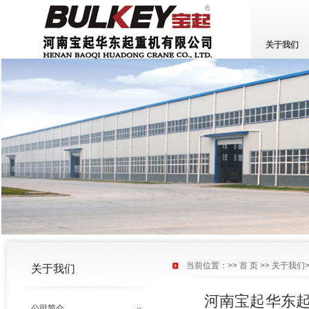
关于我们
当前位置：>>
首 页
>>
关于我们
关于我们
河南宝起华东起重
公司简介