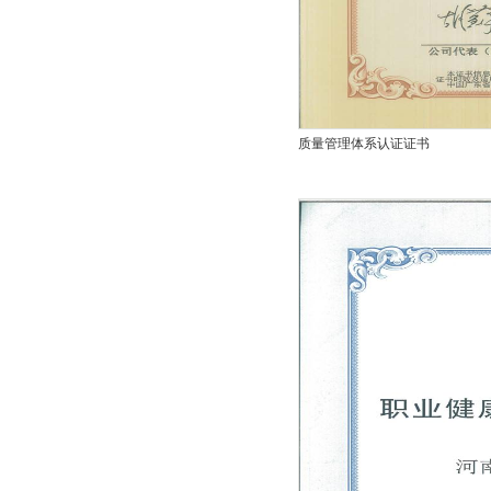
质量管理体系认证证书