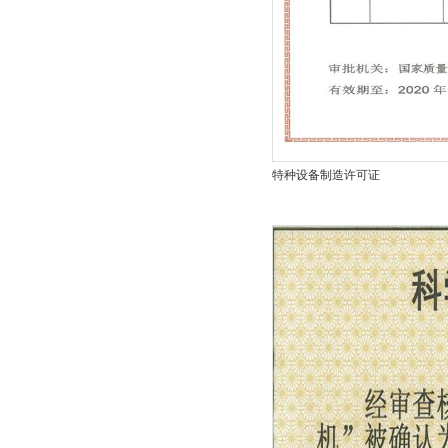
特种设备制造许可证