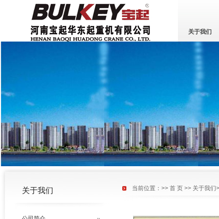
关于我们
当前位置：>>
首 页
>>
关于我们
关于我们
公司简介