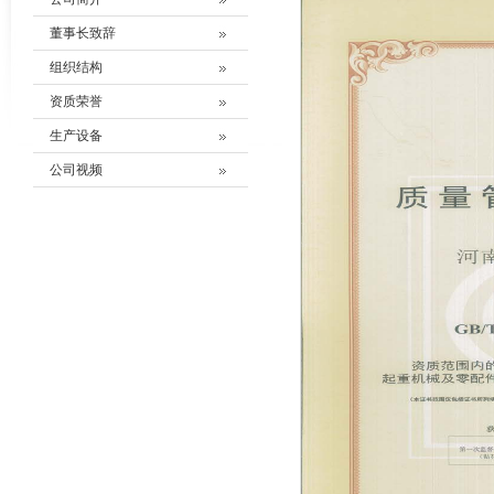
董事长致辞
组织结构
资质荣誉
生产设备
公司视频